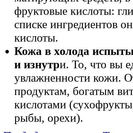
фруктовые кисло­ты: гли
списке ингре­диентов о
кислоты.
Кожа в холода испыты
и из­нутр
и. То, что вы 
увлаж­ненности кожи. О
продуктам, бо­гатым в
кислотами (сухофрукты
рыбы, орехи).