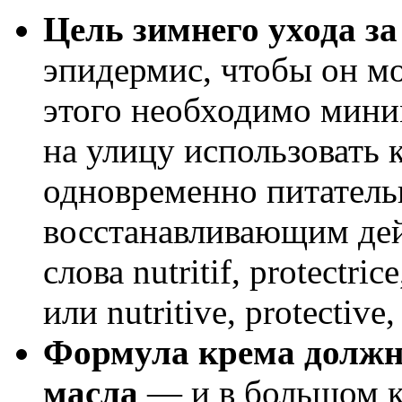
Цель зимнего ухода за
эпидермис, чтобы он мо
этого необхо­димо мини
на улицу ис­пользовать
одновременно питател
восстанавливающим дей­
слова nutritif, protectric
или nutritive, protective
Формула крема должна
масла
— и в большом к